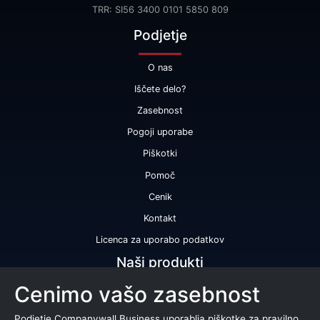
TRR: SI56 3400 0101 5850 809
Podjetje
O nas
Iščete delo?
Zasebnost
Pogoji uporabe
Piškotki
Pomoč
Cenik
Kontakt
Licenca za uporabo podatkov
Naši produkti
Cenimo vašo zasebnost
Bonitetna ocena
Bonitetno poročilo
Podjetje Companywall Business uporablja piškotke za pravilno