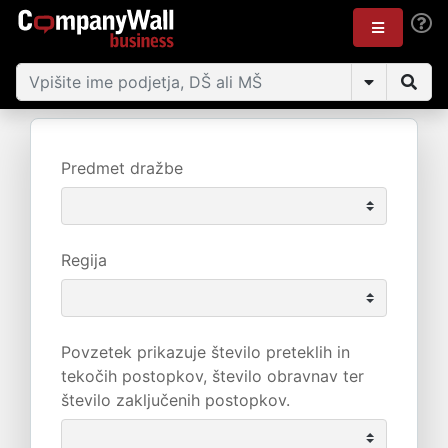
Predmet dražbe
Regija
Povzetek prikazuje število preteklih in
tekočih postopkov, število obravnav ter
število zaključenih postopkov.