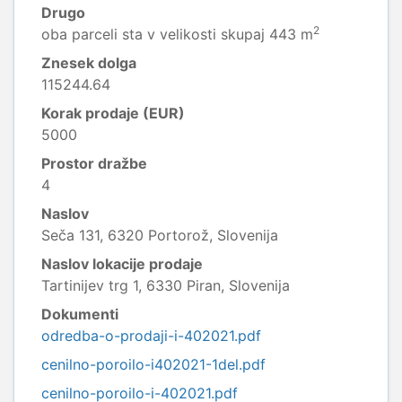
Drugo
2
oba parceli sta v velikosti skupaj 443 m
Znesek dolga
115244.64
Korak prodaje (EUR)
5000
Prostor dražbe
4
Naslov
Seča 131, 6320 Portorož, Slovenija
Naslov lokacije prodaje
Tartinijev trg 1, 6330 Piran, Slovenija
Dokumenti
odredba-o-prodaji-i-402021.pdf
cenilno-poroilo-i402021-1del.pdf
cenilno-poroilo-i-402021.pdf