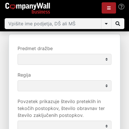
Predmet dražbe
Regija
Povzetek prikazuje število preteklih in
tekočih postopkov, število obravnav ter
število zaključenih postopkov.