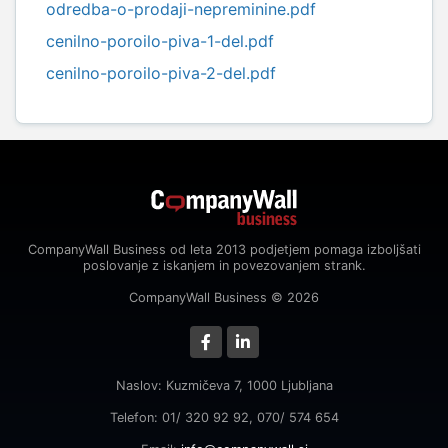
odredba-o-prodaji-nepreminine.pdf
cenilno-poroilo-piva-1-del.pdf
cenilno-poroilo-piva-2-del.pdf
CompanyWall Business od leta 2013 podjetjem pomaga izboljšati
poslovanje z iskanjem in povezovanjem strank.
CompanyWall Business © 2026
Naslov: Kuzmičeva 7, 1000 Ljubljana
Telefon: 01/ 320 92 92, 070/ 574 654