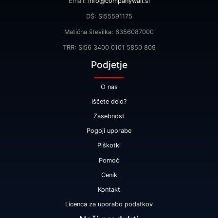
Email:
info@companywall.si
DŠ: SI55591175
Matična številka: 6356087000
TRR: SI56 3400 0101 5850 809
Podjetje
O nas
Iščete delo?
Zasebnost
Pogoji uporabe
Piškotki
Pomoč
Cenik
Kontakt
Licenca za uporabo podatkov