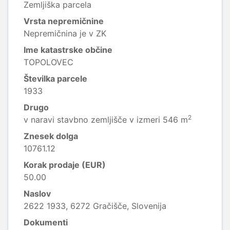
Zemljiška parcela
Vrsta nepremičnine
Nepremičnina je v ZK
Ime katastrske občine
TOPOLOVEC
Številka parcele
1933
Drugo
2
v naravi stavbno zemljišče v izmeri 546 m
Znesek dolga
10761.12
Korak prodaje (EUR)
50.00
Naslov
2622 1933, 6272 Gračišče, Slovenija
Dokumenti