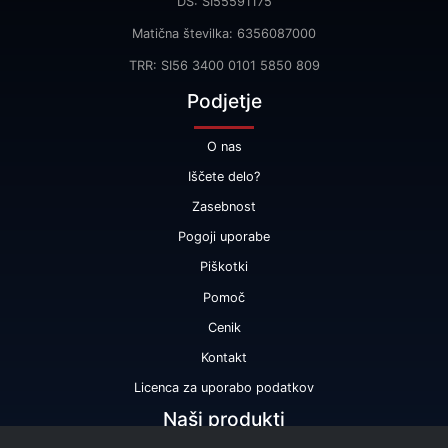
DŠ: SI55591175
Matična številka: 6356087000
TRR: SI56 3400 0101 5850 809
Podjetje
O nas
Iščete delo?
Zasebnost
Pogoji uporabe
Piškotki
Pomoč
Cenik
Kontakt
Licenca za uporabo podatkov
Naši produkti