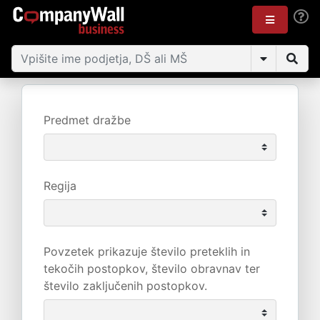
Predmet dražbe
Regija
Povzetek prikazuje število preteklih in
tekočih postopkov, število obravnav ter
število zaključenih postopkov.