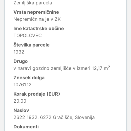
Zemljiška parcela
Vrsta nepremičnine
Nepremičnina je v ZK
Ime katastrske občine
TOPOLOVEC
Številka parcele
1932
Drugo
2
v naravi gozdno zemljišče v izmeri 12,17 m
Znesek dolga
10761.12
Korak prodaje (EUR)
20.00
Naslov
2622 1932, 6272 Gračišče, Slovenija
Dokumenti