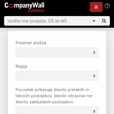
Predmet dražbe
Regija
Povzetek prikazuje število preteklih in
tekočih postopkov, število obravnav ter
število zaključenih postopkov.