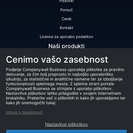
Piškotki
Pomoč
Cenik
Kontakt
Licenca za uporabo podatkov
Naši produkti
Cenimo vašo zasebnost
Bonitetna ocena
Bonitetno poročilo
Podjetje Companywall Business uporablja piškotke za pravilno
delovanje, za čim bolj preprosto in najboljšo uporabniško
Certifikat bonitetne odličnosti
izkušnjo, za statistične in analitične namene ter za izboljšanje
funkcionalnosti spletnega mesta. Z spletne strani portala
Produkti
Companywall Business se strinjate z uporabo piškotkov.
Nastavitve piškotkov lahko prilagodite v svojem internetnem
Sodelovanje z registrom AJPES
brskalniku. Preberite več o piškotkih in kako jih uporabljamo ter
kako jih onemogočiti tukaj
Stečaji
Izjava o zasebnosti
Dražbe
Nastavitve piškotkov
Marketing baza podatkov