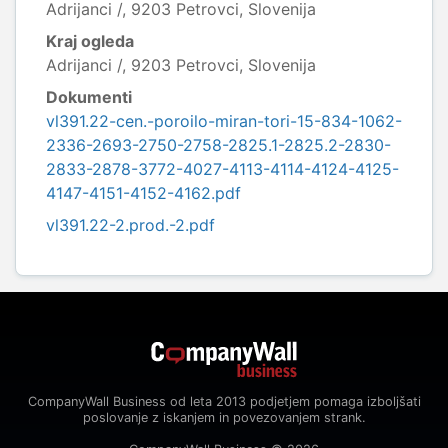
Adrijanci /, 9203 Petrovci, Slovenija
Kraj ogleda
Adrijanci /, 9203 Petrovci, Slovenija
Dokumenti
vl391.22-cen.-poroilo-miran-tori-15-834-1062-
2336-2693-2750-2758-2825.1-2825.2-2830-
2833-2878-3772-4027-4113-4114-4124-4125-
4147-4151-4152-4162.pdf
vl391.22-2.prod.-2.pdf
CompanyWall Business od leta 2013 podjetjem pomaga izboljšati
poslovanje z iskanjem in povezovanjem strank.