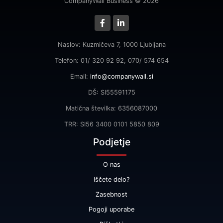
CompanyWall Business © 2026
Naslov: Kuzmičeva 7, 1000 Ljubljana
Telefon: 01/ 320 92 92, 070/ 574 654
Email:
info@companywall.si
DŠ: SI55591175
Matična številka: 6356087000
TRR: SI56 3400 0101 5850 809
Podjetje
O nas
Iščete delo?
Zasebnost
Pogoji uporabe