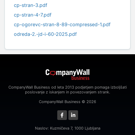
cp-stran-3.pdf
cp-stran-4-7.pdf
cp-ogorevc-stran-8-89-compressed-1.pdf
odreda-2.-jd-i-60-2025.pdf
CompanyWall Business od leta 2013 podjetjem pomaga izboljšati
poslovanje z iskanjem in povezovanjem strank.
CompanyWall Business © 2026
Naslov: Kuzmičeva 7, 1000 Ljubljana