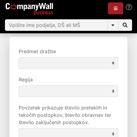
Predmet dražbe
Regija
Povzetek prikazuje število preteklih in
tekočih postopkov, število obravnav ter
število zaključenih postopkov.