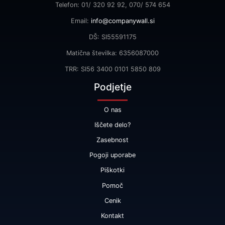
Telefon: 01/ 320 92 92, 070/ 574 654
Email:
info@companywall.si
DŠ: SI55591175
Matična številka: 6356087000
TRR: SI56 3400 0101 5850 809
Podjetje
O nas
Iščete delo?
Zasebnost
Pogoji uporabe
Piškotki
Pomoč
Cenik
Kontakt