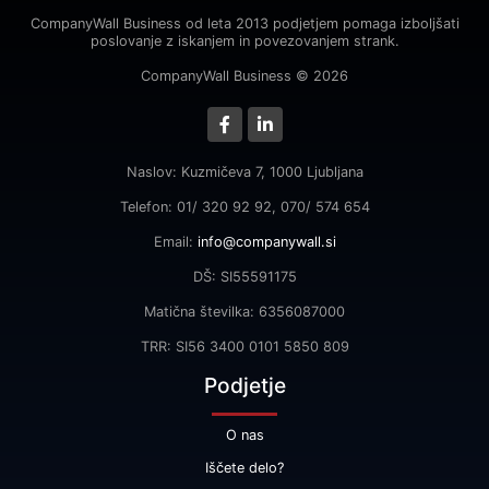
CompanyWall Business od leta 2013 podjetjem pomaga izboljšati
poslovanje z iskanjem in povezovanjem strank.
CompanyWall Business © 2026
Naslov: Kuzmičeva 7, 1000 Ljubljana
Telefon: 01/ 320 92 92, 070/ 574 654
Email:
info@companywall.si
DŠ: SI55591175
Matična številka: 6356087000
TRR: SI56 3400 0101 5850 809
Podjetje
O nas
Iščete delo?