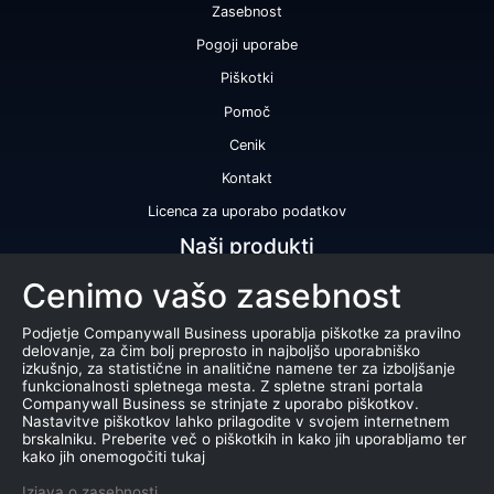
Zasebnost
Pogoji uporabe
Piškotki
Pomoč
Cenik
Kontakt
Licenca za uporabo podatkov
Naši produkti
Cenimo vašo zasebnost
Bonitetna ocena
Bonitetno poročilo
Podjetje Companywall Business uporablja piškotke za pravilno
delovanje, za čim bolj preprosto in najboljšo uporabniško
Certifikat bonitetne odličnosti
izkušnjo, za statistične in analitične namene ter za izboljšanje
funkcionalnosti spletnega mesta. Z spletne strani portala
Produkti
Companywall Business se strinjate z uporabo piškotkov.
Nastavitve piškotkov lahko prilagodite v svojem internetnem
Sodelovanje z registrom AJPES
brskalniku. Preberite več o piškotkih in kako jih uporabljamo ter
kako jih onemogočiti tukaj
Stečaji
Izjava o zasebnosti