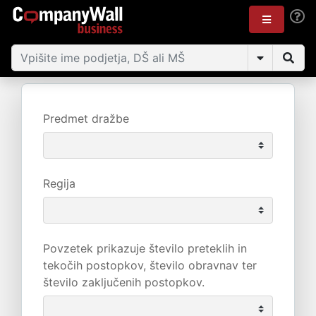
Predmet dražbe
Regija
Povzetek prikazuje število preteklih in
tekočih postopkov, število obravnav ter
število zaključenih postopkov.