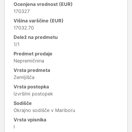
Ocenjena vrednost (EUR)
170327
Višina varščine (EUR)
17032.70
Delež na predmetu
1/1
Predmet prodaje
Nepremičnina
Vrsta predmeta
Zemljišča
Vrsta postopka
Izvršilni postopek
Sodišče
Okrajno sodišče v Mariboru
Vrsta vpisnika
I