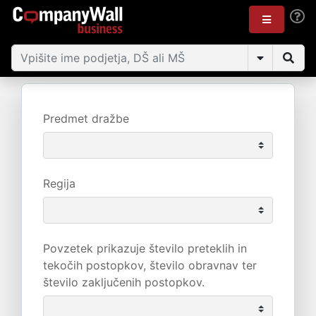
Predmet dražbe
Regija
Povzetek prikazuje število preteklih in
tekočih postopkov, število obravnav ter
število zaključenih postopkov.