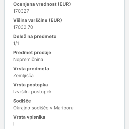
Ocenjena vrednost (EUR)
170327
Višina varščine (EUR)
17032.70
Delež na predmetu
1/1
Predmet prodaje
Nepremičnina
Vrsta predmeta
Zemljišča
Vrsta postopka
Izvršilni postopek
Sodišče
Okrajno sodišče v Mariboru
Vrsta vpisnika
I