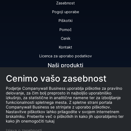
Zasebnost
Pogoji uporabe
Piškotki
Pomoč
Cenik
Kontakt
Licenca za uporabo podatkov
Naši produkti
Cenimo vašo zasebnost
Bonitetna ocena
Bonitetno poročilo
Podjetje Companywall Business uporablja piškotke za pravilno
delovanje, za čim bolj preprosto in najboljšo uporabniško
Certifikat bonitetne odličnosti
izkušnjo, za statistične in analitične namene ter za izboljšanje
funkcionalnosti spletnega mesta. Z spletne strani portala
Produkti
Companywall Business se strinjate z uporabo piškotkov.
Nastavitve piškotkov lahko prilagodite v svojem internetnem
Sodelovanje z registrom AJPES
brskalniku. Preberite več o piškotkih in kako jih uporabljamo ter
kako jih onemogočiti tukaj
Stečaji
Izjava o zasebnosti