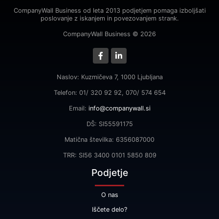
CompanyWall Business od leta 2013 podjetjem pomaga izboljšati
poslovanje z iskanjem in povezovanjem strank.
CompanyWall Business © 2026
Naslov: Kuzmičeva 7, 1000 Ljubljana
Telefon: 01/ 320 92 92, 070/ 574 654
Email:
info@companywall.si
DŠ: SI55591175
Matična številka: 6356087000
TRR: SI56 3400 0101 5850 809
Podjetje
O nas
Iščete delo?