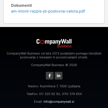
Dokumenti
am-imont-razpis-jd-poslovna-celota.pdf
CompanyWall Business od leta 2013 podjetjem pomaga izboljšati
poslovanje z iskanjem in povezovanjem strank.
CompanyWall Business © 2026
Naslov: Kuzmičeva 7, 1000 Ljubljana
Telefon: 01/ 320 92 92, 070/ 574 654
Email:
info@companywall.si