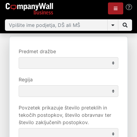
Predmet dražbe
Regija
Povzetek prikazuje število preteklih in
tekočih postopkov, število obravnav ter
število zaključenih postopkov.