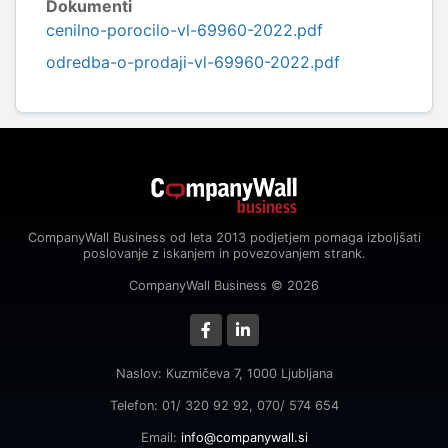
Dokumenti
cenilno-porocilo-vl-69960-2022.pdf
odredba-o-prodaji-vl-69960-2022.pdf
CompanyWall Business od leta 2013 podjetjem pomaga izboljšati
poslovanje z iskanjem in povezovanjem strank.
CompanyWall Business © 2026
Naslov: Kuzmičeva 7, 1000 Ljubljana
Telefon: 01/ 320 92 92, 070/ 574 654
Email:
info@companywall.si