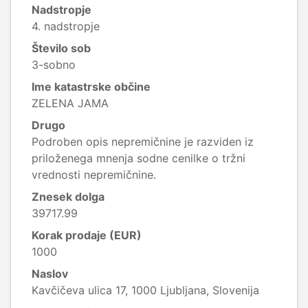
Nadstropje
4. nadstropje
Število sob
3-sobno
Ime katastrske občine
ZELENA JAMA
Drugo
Podroben opis nepremičnine je razviden iz
priloženega mnenja sodne cenilke o tržni
vrednosti nepremičnine.
Znesek dolga
39717.99
Korak prodaje (EUR)
1000
Naslov
Kavčičeva ulica 17, 1000 Ljubljana, Slovenija