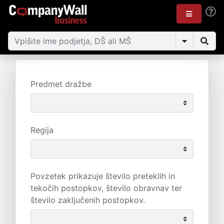
Predmet dražbe
Regija
Povzetek prikazuje število preteklih in
tekočih postopkov, število obravnav ter
število zaključenih postopkov.