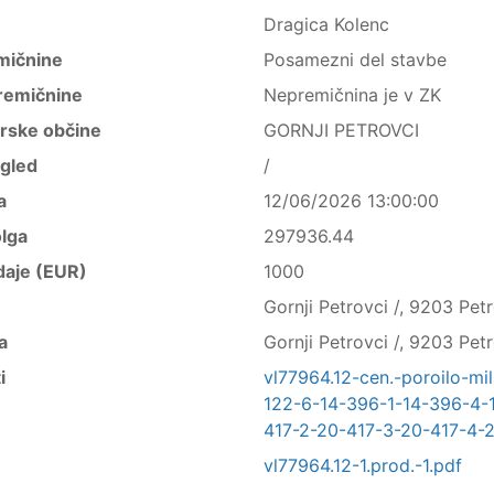
Dragica Kolenc
mičnine
Posamezni del stavbe
remičnine
Nepremičnina je v ZK
trske občine
GORNJI PETROVCI
ogled
/
a
12/06/2026 13:00:00
lga
297936.44
daje (EUR)
1000
Gornji Petrovci /, 9203 Petr
a
Gornji Petrovci /, 9203 Petr
i
vl77964.12-cen.-poroilo-mi
122-6-14-396-1-14-396-4-
417-2-20-417-3-20-417-4-2
vl77964.12-1.prod.-1.pdf