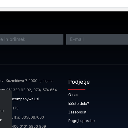
Podjetje
ov: Kuzmičeva 7, 1000 Ljubljana
fon: 01/ 320 92 92, 070/ 574 654
O nas
l:
info@companywall.si
Iščete delo?
SI55591175
no
Zasebnost
čna številka: 6356087000
je
Pogoji uporabe
 SI56 3400 0101 5850 809