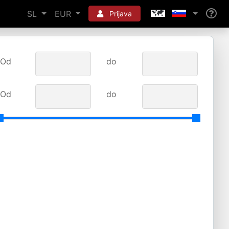
SL
EUR
Prijava
Od
do
Od
do