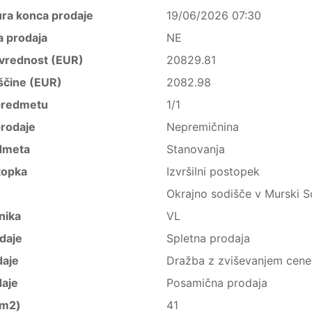
ura konca prodaje
19/06/2026 07:30
a prodaja
NE
vrednost (EUR)
20829.81
ščine (EUR)
2082.98
predmetu
1/1
rodaje
Nepremičnina
dmeta
Stanovanja
topka
Izvršilni postopek
Okrajno sodišče v Murski S
nika
VL
daje
Spletna prodaja
daje
Dražba z zviševanjem cene
daje
Posamična prodaja
(m2)
41