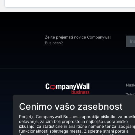
Želite prejemati novice Companywall
Business?
Nasl
Tele
CompanyWall Business od leta 2013
Cenimo vašo zasebnost
Emai
podjetjem pomaga izboljšati
poslovanje z iskanjem in povezovanjem
DŠ: 
strank.
Podjetje Companywall Business uporablja piškotke za pravil
delovanje, za čim bolj preprosto in najboljšo uporabniško
Mati
CompanyWall Business © 2026
izkušnjo, za statistične in analitične namene ter za izboljšan
funkcionalnosti spletnega mesta. Z spletne strani portala
TRR: