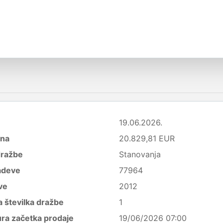
19.06.2026.
ena
20.829,81 EUR
dražbe
Stanovanja
adeve
77964
ve
2012
 številka dražbe
1
ura začetka prodaje
19/06/2026 07:00