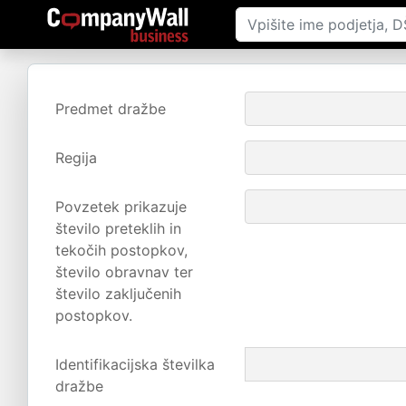
Predmet dražbe
Regija
Povzetek prikazuje
število preteklih in
tekočih postopkov,
število obravnav ter
število zaključenih
postopkov.
Identifikacijska številka
dražbe