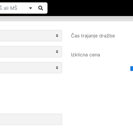
Čas trajanje dražbe
Izklicna cena