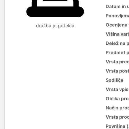
Datum in 
Ponovljen
Ocenjena 
dražba je potekla
Višina var
Delež na 
Predmet p
Vrsta pre
Vrsta pos
Sodišče
Vrsta vpis
Oblika pro
Način pro
Vrsta pro
Površina 