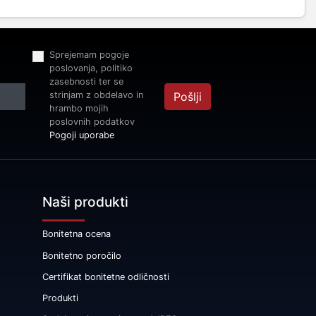
Sprejemam pogoje
poslovanja, politiko
zasebnosti ter se
strinjam z obdelavo in
Pošlji
hrambo mojih
poslovnih podatkov
Pogoji uporabe
Naši produkti
Bonitetna ocena
Bonitetno poročilo
Certifikat bonitetne odličnosti
Produkti