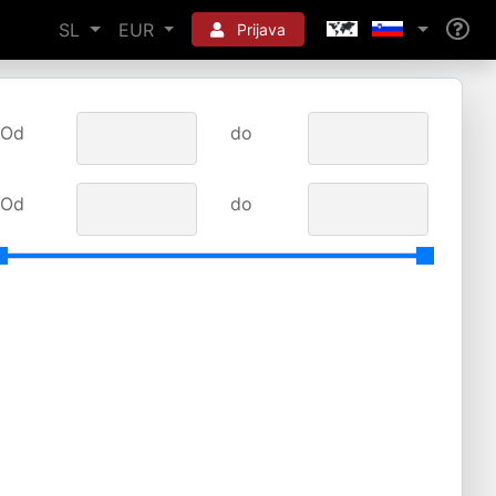
SL
EUR
Prijava
Od
do
Od
do