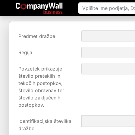
Predmet dražbe
Regija
Povzetek prikazuje
število preteklih in
tekočih postopkov,
število obravnav ter
število zaključenih
postopkov.
Identifikacijska številka
dražbe