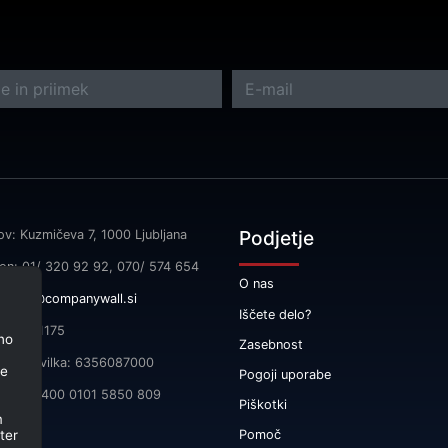
Podjetje
ov: Kuzmičeva 7, 1000 Ljubljana
fon: 01/ 320 92 92, 070/ 574 654
O nas
l:
info@companywall.si
Iščete delo?
SI55591175
no
Zasebnost
čna številka: 6356087000
je
Pogoji uporabe
 SI56 3400 0101 5850 809
Piškotki
m
ter
Pomoč