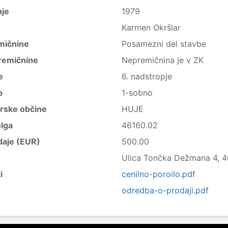
nje
1979
Karmen Okršlar
mičnine
Posamezni del stavbe
remičnine
Nepremičnina je v ZK
e
6. nadstropje
b
1-sobno
trske občine
HUJE
lga
46160.02
daje (EUR)
500.00
Ulica Tončka Dežmana 4, 40
i
cenilno-poroilo.pdf
odredba-o-prodaji.pdf