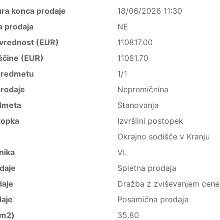
ura konca prodaje
18/06/2026 11:30
a prodaja
NE
vrednost (EUR)
110817.00
ščine (EUR)
11081.70
predmetu
1/1
rodaje
Nepremičnina
dmeta
Stanovanja
topka
Izvršilni postopek
Okrajno sodišče v Kranju
nika
VL
daje
Spletna prodaja
daje
Dražba z zviševanjem cene
daje
Posamična prodaja
(m2)
35.80