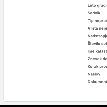
Leto grad
Sodnik
Tip nepre
Vrsta nep
Nadstropj
Število so
Ime katas
Znesek do
Korak pro
Naslov
Dokument