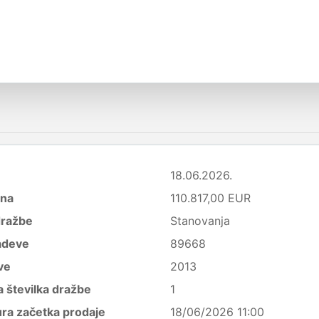
18.06.2026.
ena
110.817,00 EUR
dražbe
Stanovanja
adeve
89668
ve
2013
 številka dražbe
1
ura začetka prodaje
18/06/2026 11:00