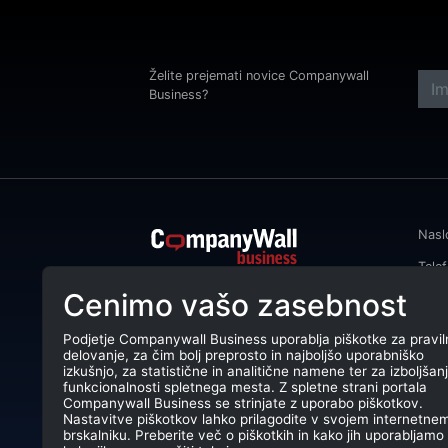
Želite prejemati novice Companywall
Business?
Nasl
Tele
CompanyWall Business od leta 2013
Cenimo vašo zasebnost
Emai
podjetjem pomaga izboljšati
poslovanje z iskanjem in povezovanjem
DŠ: 
strank.
Podjetje Companywall Business uporablja piškotke za pravil
delovanje, za čim bolj preprosto in najboljšo uporabniško
Mati
CompanyWall Business © 2026
izkušnjo, za statistične in analitične namene ter za izboljšan
funkcionalnosti spletnega mesta. Z spletne strani portala
TRR:
Companywall Business se strinjate z uporabo piškotkov.
Nastavitve piškotkov lahko prilagodite v svojem internetne
brskalniku. Preberite več o piškotkih in kako jih uporabljamo 