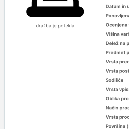
Datum in 
Ponovljen
Ocenjena 
dražba je potekla
Višina var
Delež na 
Predmet p
Vrsta pre
Vrsta pos
Sodišče
Vrsta vpis
Oblika pro
Način pro
Vrsta pro
Površina 