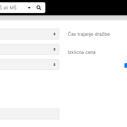
Čas trajanje dražbe
Izklicna cena