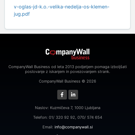
v-oglas-jd-k.o.-velika-nedelja-os-klemen-
jug.pdf
CompanyWall Business od leta 2013 podjetjem pomaga izboljšati
poslovanje z iskanjem in povezovanjem strank.
CompanyWall Business © 2026
Naslov: Kuzmičeva 7, 1000 Ljubljana
Telefon: 01/ 320 92 92, 070/ 574 654
Email:
info@companywall.si