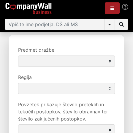
Predmet dražbe
Regija
Povzetek prikazuje število preteklih in
tekočih postopkov, število obravnav ter
število zaključenih postopkov.