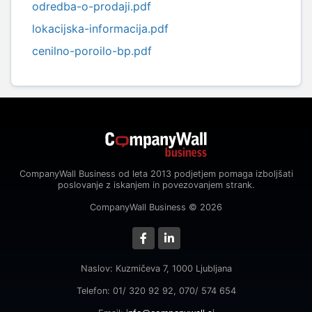
odredba-o-prodaji.pdf
lokacijska-informacija.pdf
cenilno-poroilo-bp.pdf
CompanyWall Business od leta 2013 podjetjem pomaga izboljšati
poslovanje z iskanjem in povezovanjem strank.
CompanyWall Business © 2026
Naslov: Kuzmičeva 7, 1000 Ljubljana
Telefon: 01/ 320 92 92, 070/ 574 654