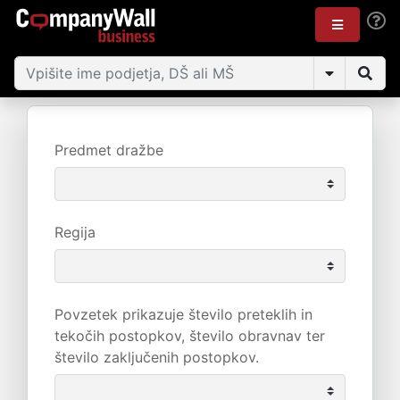
Predmet dražbe
Regija
Povzetek prikazuje število preteklih in
tekočih postopkov, število obravnav ter
število zaključenih postopkov.