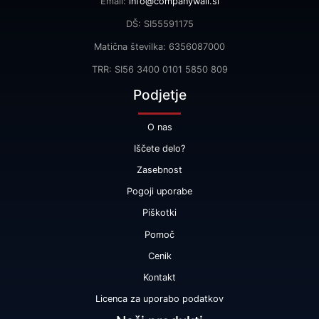
Email:
info@companywall.si
DŠ: SI55591175
Matična številka: 6356087000
TRR: SI56 3400 0101 5850 809
Podjetje
O nas
Iščete delo?
Zasebnost
Pogoji uporabe
Piškotki
Pomoč
Cenik
Kontakt
Licenca za uporabo podatkov