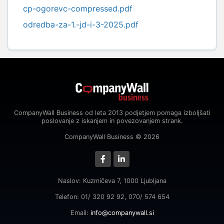
cp-ogorevc-compressed.pdf
odredba-za-1.-jd-i-3-2025.pdf
CompanyWall Business od leta 2013 podjetjem pomaga izboljšati
poslovanje z iskanjem in povezovanjem strank.
CompanyWall Business © 2026
Naslov: Kuzmičeva 7, 1000 Ljubljana
Telefon: 01/ 320 92 92, 070/ 574 654
Email:
info@companywall.si