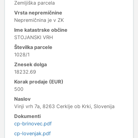
Zemljiška parcela
Vrsta nepremičnine
Nepremičnina je v ZK
Ime katastrske občine
STOJANSKI VRH
Številka parcele
1028/1
Znesek dolga
18232.69
Korak prodaje (EUR)
500
Naslov
Vinji vrh 7a, 8263 Cerklje ob Krki, Slovenija
Dokumenti
cp-brinovec.pdf
cp-lovenjak.pdf