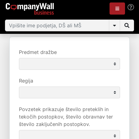
Predmet dražbe
Regija
Povzetek prikazuje število preteklih in
tekočih postopkov, število obravnav ter
število zaključenih postopkov.