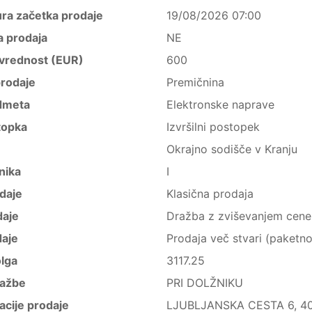
ura začetka prodaje
19/08/2026 07:00
a prodaja
NE
vrednost (EUR)
600
rodaje
Premičnina
dmeta
Elektronske naprave
topka
Izvršilni postopek
Okrajno sodišče v Kranju
nika
I
daje
Klasična prodaja
daje
Dražba z zviševanjem cene
daje
Prodaja več stvari (paketno
lga
3117.25
ražbe
PRI DOLŽNIKU
acije prodaje
LJUBLJANSKA CESTA 6, 400