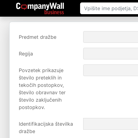
Predmet dražbe
Regija
Povzetek prikazuje
število preteklih in
tekočih postopkov,
število obravnav ter
število zaključenih
postopkov.
Identifikacijska številka
dražbe