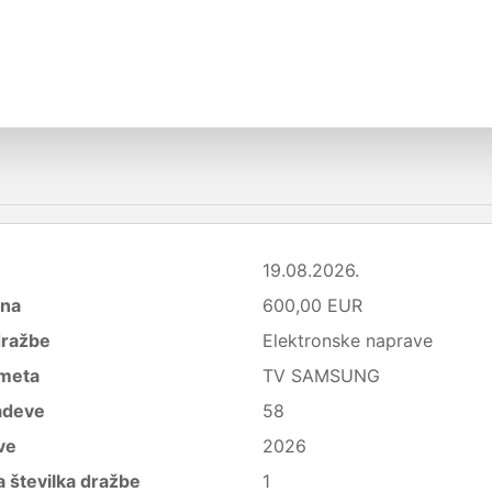
19.08.2026.
ena
600,00 EUR
dražbe
Elektronske naprave
meta
TV SAMSUNG
adeve
58
ve
2026
 številka dražbe
1