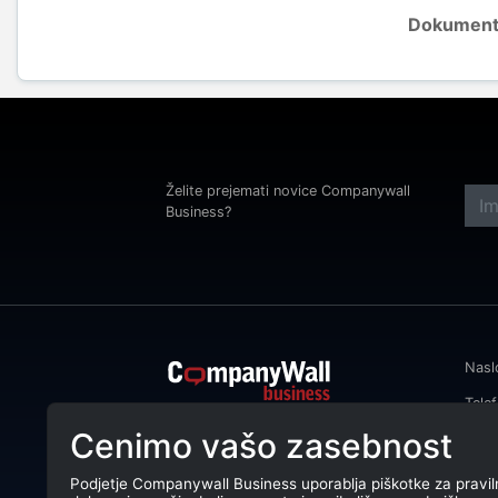
Dokument
Želite prejemati novice Companywall
Business?
Nasl
Tele
CompanyWall Business od leta 2013
Cenimo vašo zasebnost
Emai
podjetjem pomaga izboljšati
poslovanje z iskanjem in povezovanjem
DŠ: 
strank.
Podjetje Companywall Business uporablja piškotke za pravil