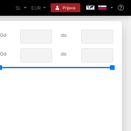
SL
EUR
Prijava
Od
do
Od
do