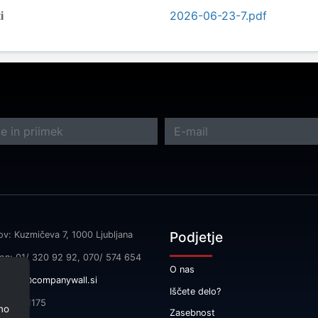
i
2026-06-23-7.pdf
Podjetje
ov: Kuzmičeva 7, 1000 Ljubljana
fon: 01/ 320 92 92, 070/ 574 654
O nas
l:
info@companywall.si
Iščete delo?
SI55591175
no
Zasebnost