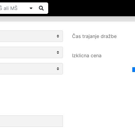
Čas trajanje dražbe
Izklicna cena