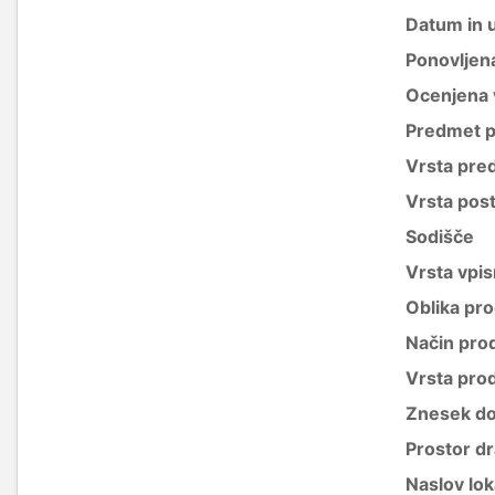
Datum in 
Ponovljen
Ocenjena 
Predmet p
Vrsta pre
Vrsta pos
Sodišče
Vrsta vpis
Oblika pro
Način pro
Vrsta pro
Znesek do
Prostor d
Naslov lok