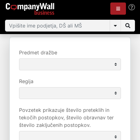
Predmet dražbe
Regija
Povzetek prikazuje število preteklih in
tekočih postopkov, število obravnav ter
število zaključenih postopkov.