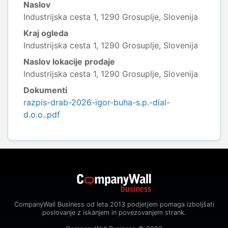
Naslov
Industrijska cesta 1, 1290 Grosuplje, Slovenija
Kraj ogleda
Industrijska cesta 1, 1290 Grosuplje, Slovenija
Naslov lokacije prodaje
Industrijska cesta 1, 1290 Grosuplje, Slovenija
Dokumenti
razpis-drab-2026-igor-buha-s.p.-dial-
d.o.o..pdf
CompanyWall Business od leta 2013 podjetjem pomaga izboljšati
poslovanje z iskanjem in povezovanjem strank.