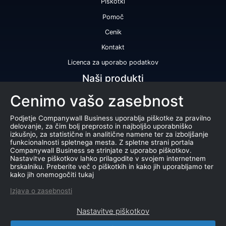
Piškotki
Pomoč
Cenik
Kontakt
Licenca za uporabo podatkov
Naši produkti
Cenimo vašo zasebnost
Bonitetna ocena
Bonitetno poročilo
Podjetje Companywall Business uporablja piškotke za pravilno
delovanje, za čim bolj preprosto in najboljšo uporabniško
Certifikat bonitetne odličnosti
izkušnjo, za statistične in analitične namene ter za izboljšanje
funkcionalnosti spletnega mesta. Z spletne strani portala
Produkti
Companywall Business se strinjate z uporabo piškotkov.
Nastavitve piškotkov lahko prilagodite v svojem internetnem
Sodelovanje z registrom AJPES
brskalniku. Preberite več o piškotkih in kako jih uporabljamo ter
kako jih onemogočiti tukaj
Stečaji
Izjava o zasebnosti
Dražbe
Nastavitve piškotkov
Marketing baza podatkov