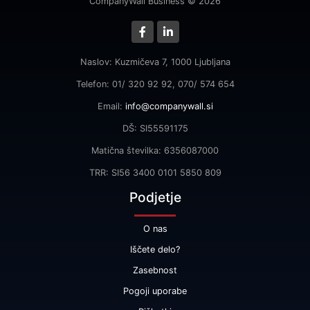
CompanyWall Business © 2026
Naslov: Kuzmičeva 7, 1000 Ljubljana
Telefon: 01/ 320 92 92, 070/ 574 654
Email:
info@companywall.si
DŠ: SI55591175
Matična številka: 6356087000
TRR: SI56 3400 0101 5850 809
Podjetje
O nas
Iščete delo?
Zasebnost
Pogoji uporabe