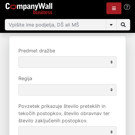
Predmet dražbe
Regija
Povzetek prikazuje število preteklih in
tekočih postopkov, število obravnav ter
število zaključenih postopkov.