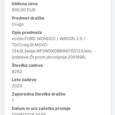
Izklicna cena
900,00 EUR
Predmet dražbe
Drugo
Opis predmeta
vozilo:FORD MONDEO / WAGON 2.0 /
TDCI;reg.št:MSVD-
134;št.šasije:WF0WXXGBBW6T00124;leto
izdelave:;Št.prom.dovoljenja:2091896;
Številka zadeve
8262
Leto zadeve
2023
Zaporedna številka dražbe
1
Datum in ura začetka prodaje
17/08/2026 10:05