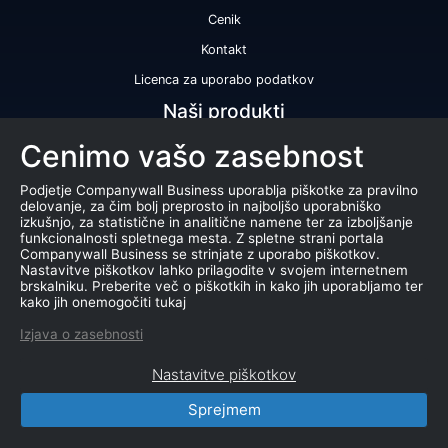
Cenik
Kontakt
Licenca za uporabo podatkov
Naši produkti
Cenimo vašo zasebnost
Bonitetna ocena
Bonitetno poročilo
Podjetje Companywall Business uporablja piškotke za pravilno
delovanje, za čim bolj preprosto in najboljšo uporabniško
Certifikat bonitetne odličnosti
izkušnjo, za statistične in analitične namene ter za izboljšanje
funkcionalnosti spletnega mesta. Z spletne strani portala
Produkti
Companywall Business se strinjate z uporabo piškotkov.
Nastavitve piškotkov lahko prilagodite v svojem internetnem
Sodelovanje z registrom AJPES
brskalniku. Preberite več o piškotkih in kako jih uporabljamo ter
kako jih onemogočiti tukaj
Stečaji
Izjava o zasebnosti
Dražbe
Nastavitve piškotkov
Marketing baza podatkov
Sprejmem