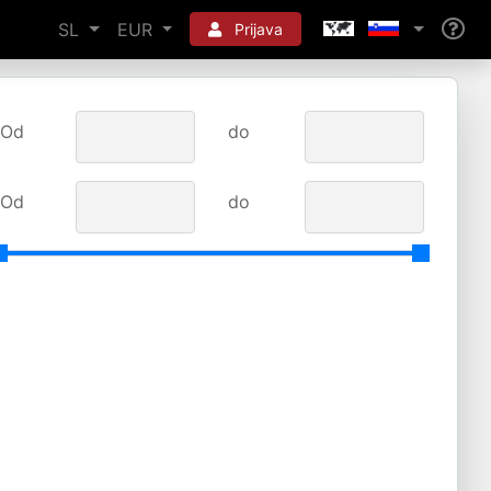
SL
EUR
Prijava
Od
do
Od
do