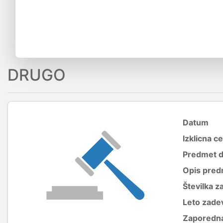
DRUGO
Datum
Izklicna c
Predmet 
Opis pred
Številka z
Leto zade
Zaporedna