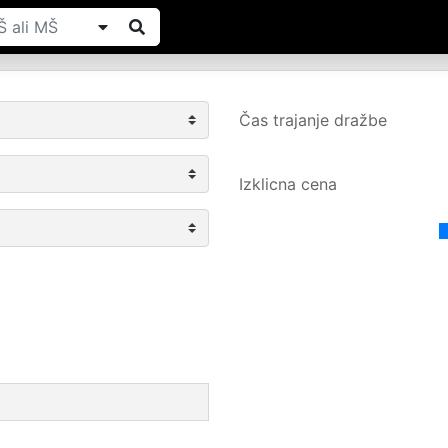
Čas trajanje dražbe
Izklicna cena