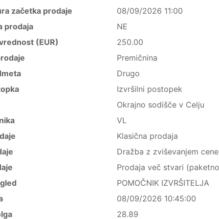
ura začetka prodaje
08/09/2026 11:00
a prodaja
NE
vrednost (EUR)
250.00
rodaje
Premičnina
dmeta
Drugo
topka
Izvršilni postopek
Okrajno sodišče v Celju
nika
VL
daje
Klasična prodaja
daje
Dražba z zviševanjem cene
daje
Prodaja več stvari (paketno
ogled
POMOČNIK IZVRŠITELJA
a
08/09/2026 10:45:00
lga
28.89