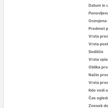
Datum in 
Ponovljen
Ocenjena 
Predmet p
Vrsta pre
Vrsta pos
Sodišče
Vrsta vpis
Oblika pro
Način pro
Vrsta pro
Kdo vodi 
Čas ogled
Znesek do