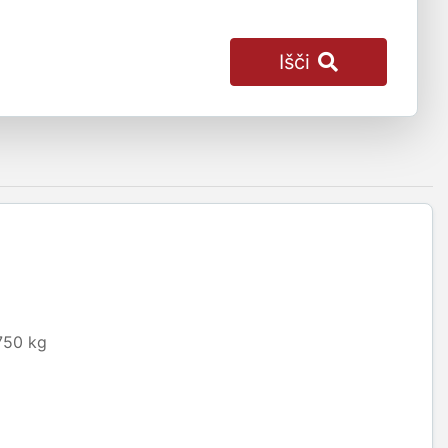
Išči
750 kg