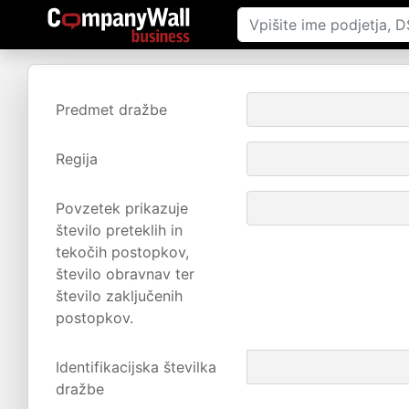
Predmet dražbe
Regija
Povzetek prikazuje
število preteklih in
tekočih postopkov,
število obravnav ter
število zaključenih
postopkov.
Identifikacijska številka
dražbe