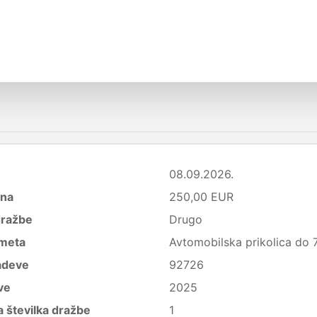
08.09.2026.
ena
250,00 EUR
dražbe
Drugo
meta
Avtomobilska prikolica do 
adeve
92726
ve
2025
 številka dražbe
1