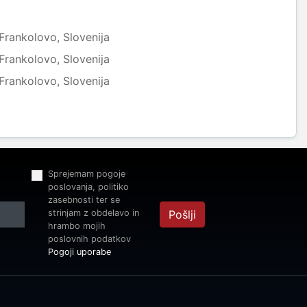
rankolovo, Slovenija
rankolovo, Slovenija
rankolovo, Slovenija
Sprejemam pogoje
poslovanja, politiko
zasebnosti ter se
strinjam z obdelavo in
Pošlji
hrambo mojih
poslovnih podatkov
Pogoji uporabe